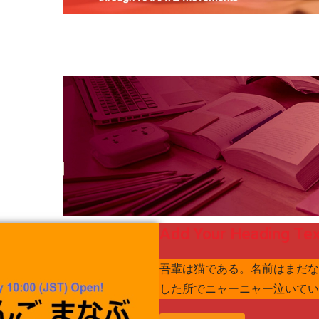
Add Your Heading Tex
吾輩は猫である。名前はまだな
した所でニャーニャー泣いてい