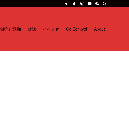
教師向け活動
雑誌
イベント
Go Benkyo!
About