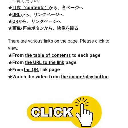
てご覧ください。
contents
★
目次
（
）
から、各ページへ
★
URL
から、リンクページ
へ
★
QR
から
、リンクページ
へ
★
画像/
再生ボタン
から
、
映像を観る
There are various links on the page. Please click to
view.
From
the table of contents
to each page
★
From
the URL to the link
page
★
QR
, link page
★From
the
Watch the video from
the image/play button
★