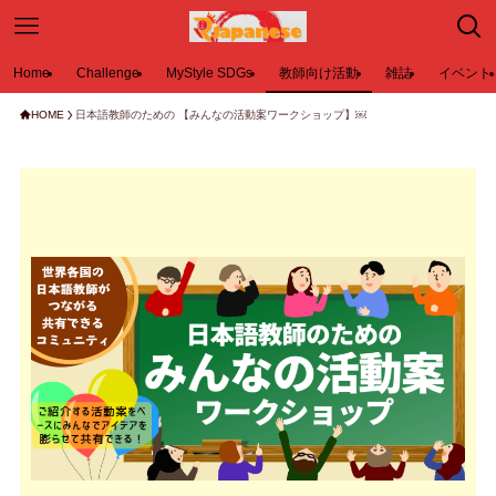
Home
Challenge
MyStyle SDGs
教師向け活動
雑誌
イベント
HOME
日本語教師のための 【みんなの活動案ワークショップ】￼