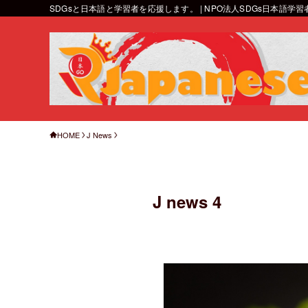
SDGsと日本語と学習者を応援します。 | NPO法人SDGs日本語学
HOME
J News
J news 4