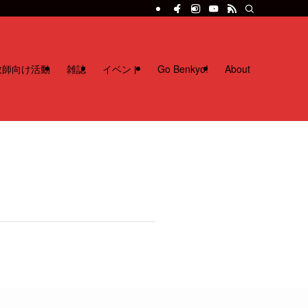
教師向け活動
雑誌
イベント
Go Benkyo!
About