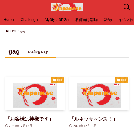
Home
Challenge
MyStyle SDGs
教師向け活動
雑誌
イベント
HOME
gag
gag
– category –
gag
gag
「お客様は神様です」
「ルネッサ～ンス！」
2021年12月13日
2021年12月13日